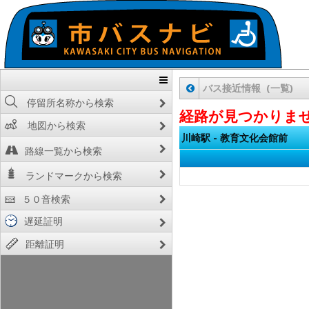
バス接近情報 (一覧)
停留所名称から検索
経路が見つかりま
地図から検索
川崎駅
-
教育文化会館前
路線一覧から検索
ランドマークから検索
５０音検索
遅延証明
距離証明