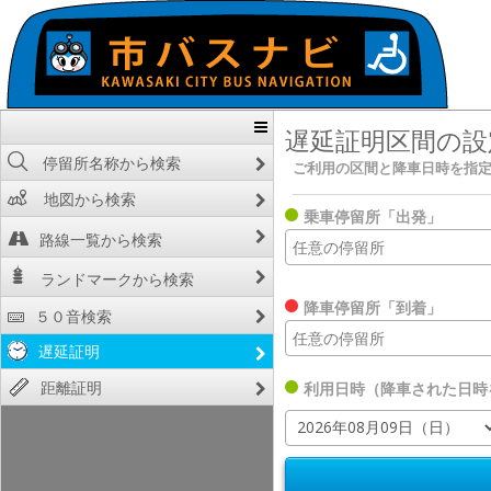
遅延証明区間の設
停留所名称から検索
ご利用の区間と降車日時を指
地図から検索
乗車停留所「出発」
路線一覧から検索
ランドマークから検索
降車停留所「到着」
５０音検索
遅延証明
距離証明
利用日時（降車された日時