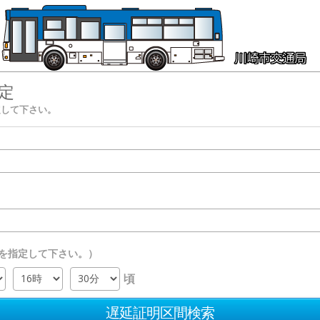
定
定して下さい。
を指定して下さい。）
頃
遅延証明区間検索