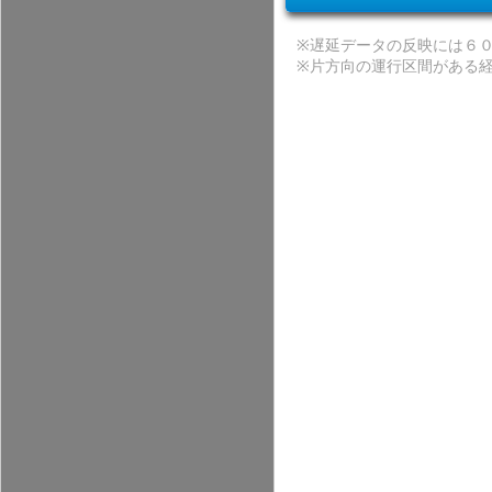
※
遅延データの反映には６
※
片方向の運行区間がある