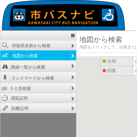
地図から検索
停留所名称から検索
地図をクリックして、出発また
地図から検索
出発
路線一覧から検索
到着
ランドマークから検索
５０音検索
遅延証明
距離証明