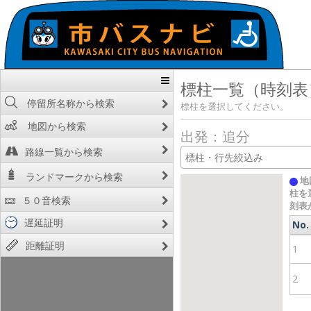
標柱一覧（時刻表
停留所名称から検索
標柱を選択してください。
地図から検索
出発：追分
路線一覧から検索
ランドマークから検索
地
柱を
５０音検索
刻表
遅延証明
No.
No.
距離証明
1
2