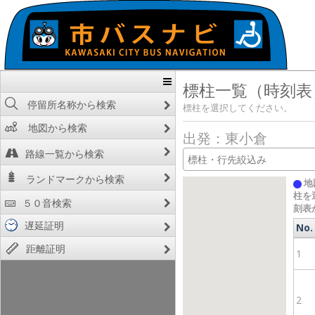
標柱一覧（時刻表
停留所名称から検索
標柱を選択してください。
地図から検索
出発：東小倉
路線一覧から検索
ランドマークから検索
地
柱を
５０音検索
刻表
遅延証明
No.
No.
距離証明
1
2