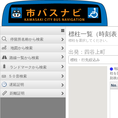
標柱一覧（時刻表
停留所名称から検索
標柱を選択してください。
地図から検索
出発：四谷上町
路線一覧から検索
ランドマークから検索
地
柱を
５０音検索
刻表
遅延証明
No.
No.
距離証明