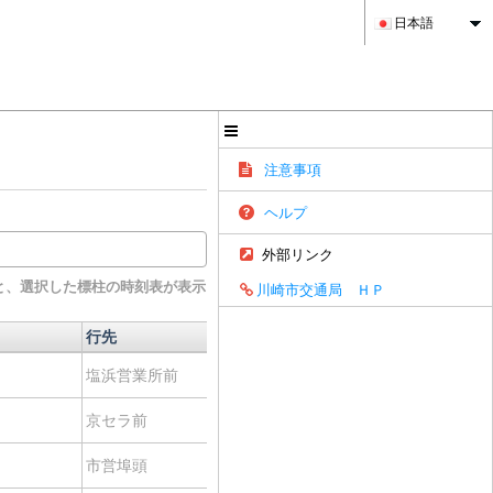
日本語
注意事項
ヘルプ
外部リンク
と、選択した標柱の時刻表が表示
川崎市交通局 ＨＰ
行先
経由地
経路
行先
経由地
経路
塩浜営業所前
-
経路
京セラ前
-
経路
市営埠頭
-
経路