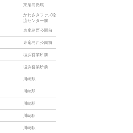
東扇島循環
-
経路
かわさきファズ物
-
経路
流センター前
東扇島西公園前
【区間急行】
経路
東扇島西公園前
-
経路
塩浜営業所前
-
経路
塩浜営業所前
-
経路
川崎駅
台町
経路
川崎駅
台町
経路
川崎駅
-
経路
川崎駅
台町
経路
川崎駅
臨港病院前
経路