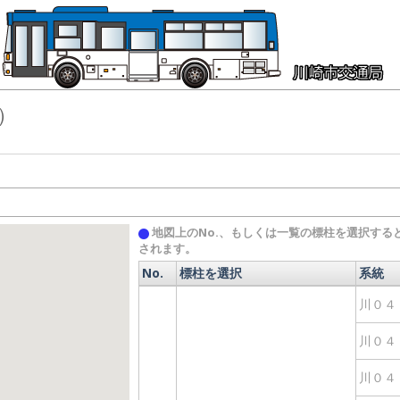
）
地図上のNo.、もしくは一覧の標柱を選択する
されます。
No.
標柱を選択
系統
No.
標柱を選択
系統
川０４
川０４
川０４