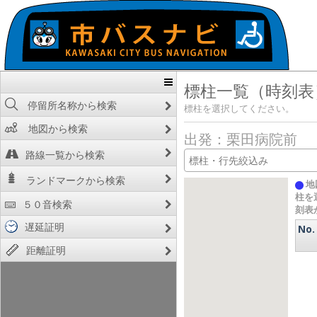
標柱一覧（時刻表
停留所名称から検索
標柱を選択してください。
地図から検索
出発：栗田病院前
路線一覧から検索
ランドマークから検索
地
柱を
５０音検索
刻表
遅延証明
No.
距離証明