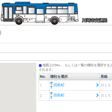
）
地図上のNo.、もしくは一覧の標柱を選択する
されます。
No.
標柱を選択
系統
No.
標柱を選択
系統
田島町:
1
川１５
田島町:
2
川１５