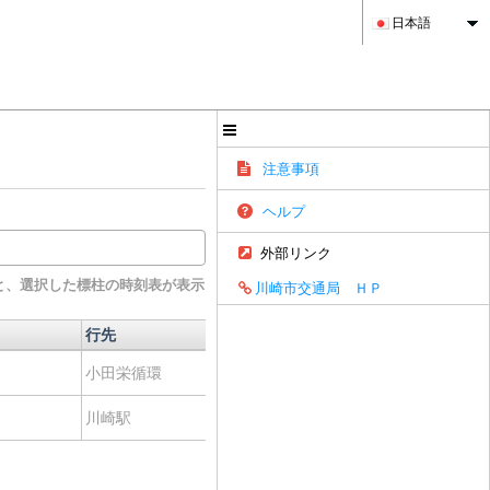
日本語
注意事項
ヘルプ
外部リンク
と、選択した標柱の時刻表が表示
川崎市交通局 ＨＰ
行先
経由地
経路
行先
経由地
経路
小田栄循環
追分・労働会館前
経路
川崎駅
小田栄・渡田新町
経路