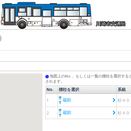
）
地図上のNo.、もしくは一覧の標柱を選択する
されます。
No.
標柱を選択
系統
No.
標柱を選択
系統
蔵前:
1
杉４０
蔵前:
2
杉４０