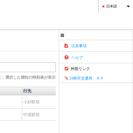
日本語
注意事項
ヘルプ
外部リンク
と、選択した標柱の時刻表が表示
川崎市交通局 ＨＰ
行先
経由地
経路
行先
経由地
経路
とどろきアリーナ
小杉駅前
経路
前
中原駅前
-
経路